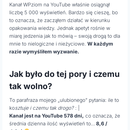
Kanał WPziom na YouTube właśnie osiągnął
liczbę 5 000 wyświetleń. Bardzo się cieszę, bo
to oznacza, że zacząłem działać w kierunku
opakowania wiedzy. Jednak apetyt rośnie w
miarę jedzenia jak to mówią – swoją drogą to dla
mnie to nielogiczne i nieżyciowe.
W każdym
razie wymyśliłem wyzwanie.
Jak było do tej pory i czemu
tak wolno?
To parafraza mojego „ulubionego” pytania: ile to
ko
sztuje i czemu tak drogo?
: |
Kanał jest na YouTube 578 dni,
co oznacza, że
średnia dzienna ilość wyświetleń to…
8,6 /