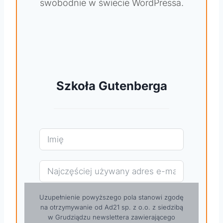
swobodnie w świecie WordPressa.
Szkoła Gutenberga
Uzupełnienie powyższego pola stanowi zgodę
na otrzymywanie od Ad21 sp. z o.o. z siedzibą
w Grudziądzu newslettera zawierającego