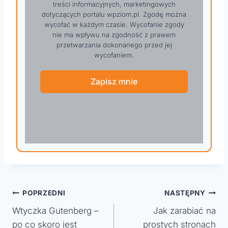
treści informacyjnych, marketingowych
dotyczących portalu wpziom.pl. Zgodę można
wycofać w każdym czasie. Wycofanie zgody
nie ma wpływu na zgodność z prawem
przetwarzania dokonanego przed jej
wycofaniem.
Zapisz mnie
Nawigacja
POPRZEDNI
NASTĘPNY
Wtyczka Gutenberg –
Jak zarabiać na
wpisu
po co skoro jest
prostych stronach