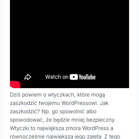
Dziś powiem o wtyczkach, które mogą
zaszkodzić twojemu WordPressowi. Jak
zaszkodzić? Np. go spowolnić albo
spowodować, że będzie mniej bezpieczny.
Wtyczki to największa zmora WordPress a
równocześnie największa jego zaleta. Z tego