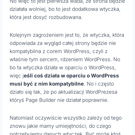
No więc to jest pierwsza wada, że strona będzie
działała wolniej, bo to jest dodatkowa wtyczka,
która jest dosyć rozbudowana.
Kolejnym zagrożeniem jest to, że wtyczka, która
odpowiada za wygląd całej strony będzie nie
kompatybilna z corem WordPress, czyli z
właśnie tym sercem, rdzeniem WordPress. No
bo ta wtyczka działa w oparciu o WordPress,
więc j
eśli coś działa w oparciu o WordPress
musi być z nim kompatybilne
. No i często
działo się tak, że po aktualizacji WordPrezesa
któryś Page Builder nie działał poprawnie.
Natomiast oczywiście wszystko zależy od tego
znowu jakie mamy umiejętności, do czego
potrzebujemy danych wtyczek. Być może ktoś