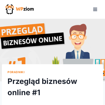
Przejdź
do
treści
PORADNIKI
Przegląd biznesów
online #1