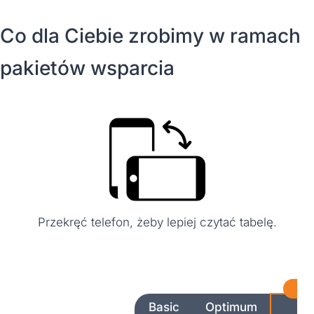
Co dla Ciebie zrobimy w ramach
pakietów wsparcia
Przekręć telefon, żeby lepiej czytać tabelę.
BE
Basic
Optimum
S