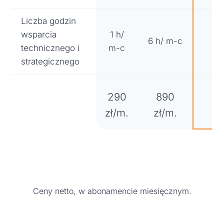
Liczba godzin
wsparcia
1 h/
6 h/ m-c
1
technicznego i
m-c
strategicznego
290
890
16
zł/m.
zł/m.
Ceny netto, w abonamencie miesięcznym.