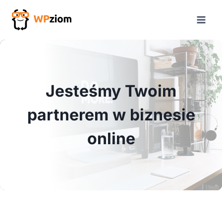
Przejdź
do
treści
Jesteśmy Twoim
partnerem w biznesie
online