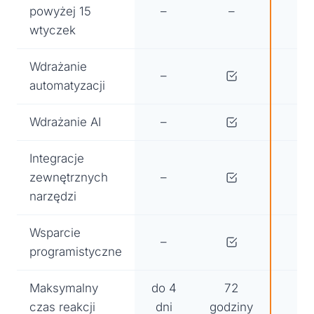
powyżej 15
–
–
wtyczek
Wdrażanie
–
automatyzacji
Wdrażanie AI
–
Integracje
zewnętrznych
–
narzędzi
Wsparcie
–
programistyczne
Maksymalny
do 4
72
72
czas reakcji
dni
godziny