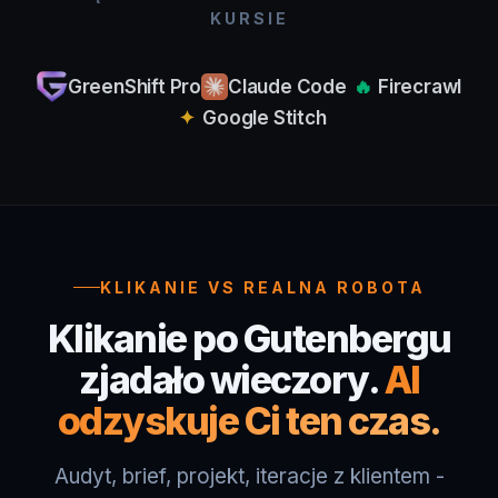
GreenShift Pro
Claude Code
🔥
Firecrawl
✦
Google Stitch
KLIKANIE VS REALNA ROBOTA
Klikanie po Gutenbergu
zjadało wieczory.
AI
odzyskuje Ci ten czas.
Audyt, brief, projekt, iteracje z klientem -
każda rozmowa wymaga czasu i tego nie da