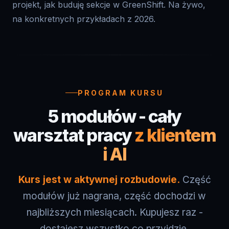
PROGRAM KURSU
5 modułów - cały
warsztat pracy
z klientem
i AI
Kurs jest w aktywnej rozbudowie.
Część
modułów już nagrana, część dochodzi w
najbliższych miesiącach. Kupujesz raz -
dostajesz wszystko co przyjdzie,
dożywotnio. To pre-sale - cena dziś jest