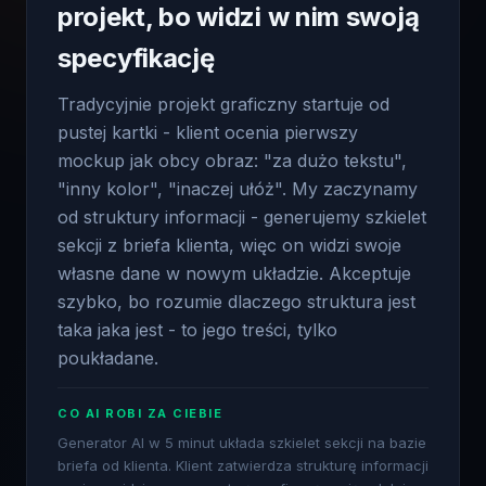
specyfikację
Tradycyjnie projekt graficzny startuje od
pustej kartki - klient ocenia pierwszy
mockup jak obcy obraz: "za dużo tekstu",
"inny kolor", "inaczej ułóż". My zaczynamy
od struktury informacji - generujemy szkielet
sekcji z briefa klienta, więc on widzi swoje
własne dane w nowym układzie. Akceptuje
szybko, bo rozumie dlaczego struktura jest
taka jaka jest - to jego treści, tylko
poukładane.
CO AI ROBI ZA CIEBIE
Generator AI w 5 minut układa szkielet sekcji na bazie
briefa od klienta. Klient zatwierdza strukturę informacji
zanim wejdziemy w warstwę graficzną - więc dalej
już nie ma odrzuceń typu "inaczej ułóż".