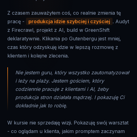
Z czasem zauważyłem coś, co realnie zmienia tę
pracę -
produkcja idzie szybciej i czyściej
. Audyt
z Firecrawl, projekt z AI, build w GreenShift
deklaratywnie. Klikania po Gutenbergu jest mniej,
czas który odzyskuję idzie w lepszą rozmowę z
klientem i kolejne zlecenia.
Nie jestem guru, który wszystko zautomatyzował
i leży na plaży. Jestem gościem, który
codziennie pracuje z klientami i AI, żeby
produkcja stron działała mądrzej. I pokazuję Ci
dokładnie jak to robię.
W kursie nie sprzedaję wizji. Pokazuję swój warsztat
- co oglądam u klienta, jakim promptem zaczynam
projekt, jak buduję sekcje w GreenShift. Na żywo,
na konkretnych przykładach z 2026.