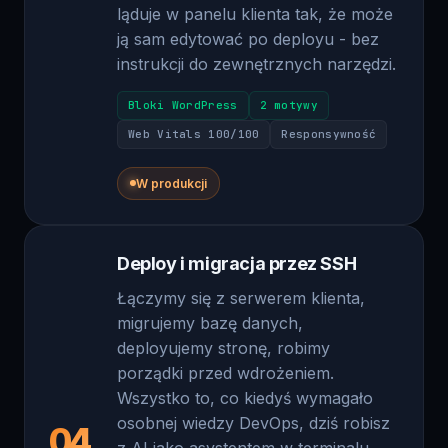
instrukcji do zewnętrznych narzędzi.
Bloki WordPress
2 motywy
Web Vitals 100/100
Responsywność
W produkcji
Deploy i migracja przez SSH
Łączymy się z serwerem klienta,
migrujemy bazę danych,
deployujemy stronę, robimy
porządki przed wdrożeniem.
Wszystko to, co kiedyś wymagało
osobnej wiedzy DevOps, dziś robisz
04
z AI jako asystentem w terminalu.
Bezpiecznie, szybko, z checklistą