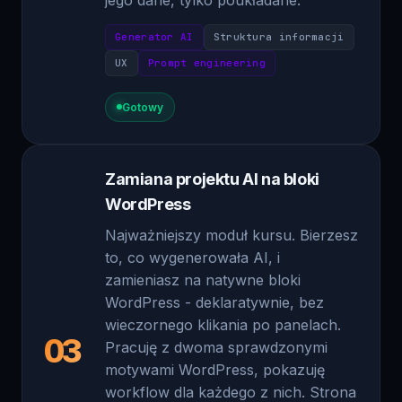
Generator AI
Struktura informacji
UX
Prompt engineering
Gotowy
Zamiana projektu AI na bloki
WordPress
Najważniejszy moduł kursu. Bierzesz
to, co wygenerowała AI, i
zamieniasz na natywne bloki
WordPress - deklaratywnie, bez
wieczornego klikania po panelach.
03
Pracuję z dwoma sprawdzonymi
motywami WordPress, pokazuję
workflow dla każdego z nich. Strona
ląduje w panelu klienta tak, że może
ją sam edytować po deployu - bez