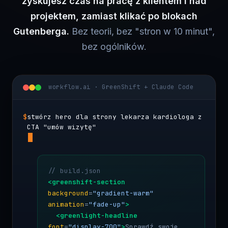
zyskujesz czas na pracę z klientem i nad
projektem, zamiast klikać po blokach
Gutenberga.
Bez teorii, bez "stron w 10 minut",
bez ogólników.
workflow.ai · GreenShift + Claude Code
$
wygeneruj